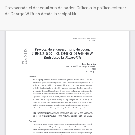
Volver
Provocando el desequilibrio de poder: Crítica a la política exterior
a
de George W. Bush desde la realpolitik
los
detalles
del
De
De
artículo
PD