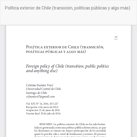
Volver
Política exterior de Chile (transición, políticas públicas y algo más)
a
los
detalles
De
De
del
PD
artículo