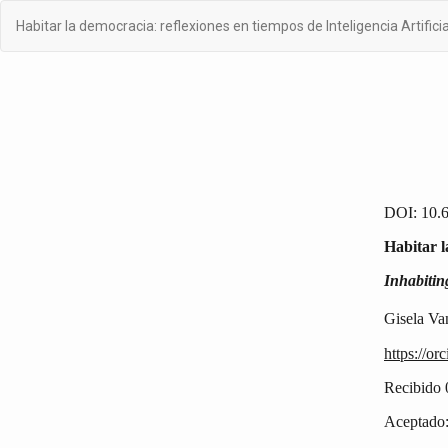
Volver
Habitar la democracia: reflexiones en tiempos de Inteligencia Artificia
a
los
detalles
del
artículo