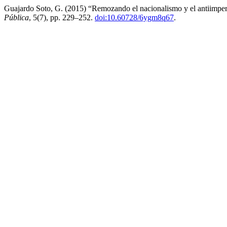
Guajardo Soto, G. (2015) “Remozando el nacionalismo y el antiimper
Pública
, 5(7), pp. 229–252.
doi:10.60728/6ygm8q67
.