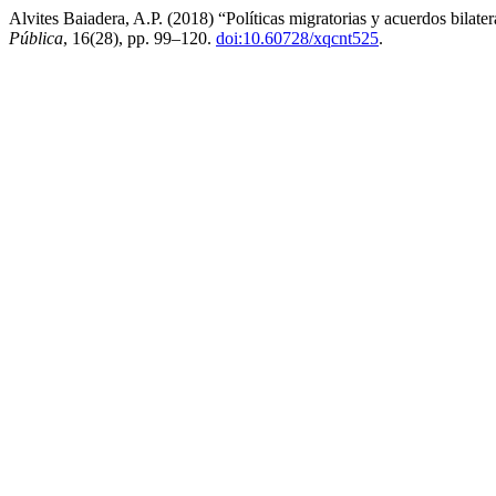
Alvites Baiadera, A.P. (2018) “Políticas migratorias y acuerdos bilate
Pública
, 16(28), pp. 99–120.
doi:10.60728/xqcnt525
.