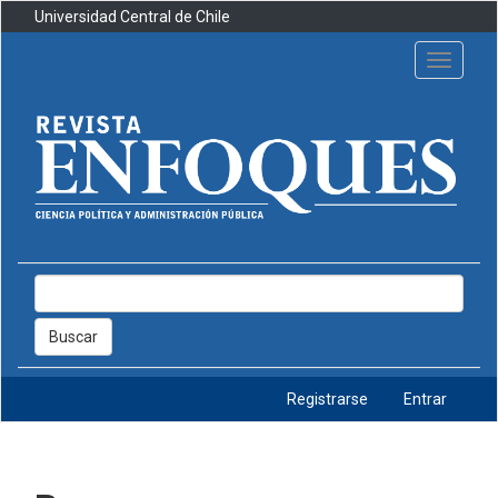
Navegación
Universidad Central de Chile
principal
Contenido
Toggle
principal
navigati
Barra
lateral
Buscar
Registrarse
Entrar