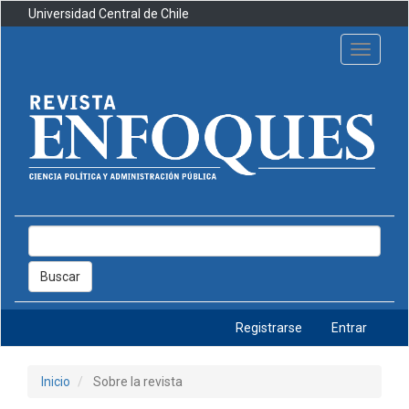
Navegación
Universidad Central de Chile
principal
Contenido
Toggle
principal
navigati
Barra
lateral
Buscar
Registrarse
Entrar
Inicio
Sobre la revista