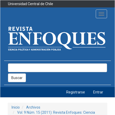
Navegación
Universidad Central de Chile
principal
Contenido
Toggle
principal
navigati
Barra
lateral
Buscar
Registrarse
Entrar
Inicio
Archivos
Vol. 9 Núm. 15 (2011): Revista Enfoques: Ciencia