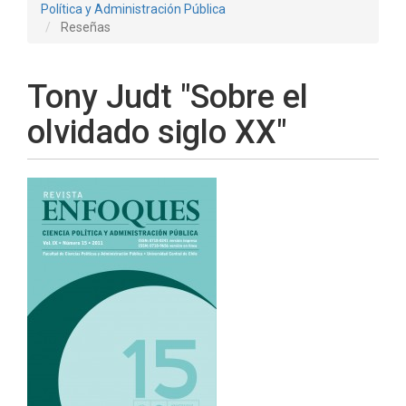
Política y Administración Pública
Reseñas
Tony Judt "Sobre el
olvidado siglo XX"
Barra
lateral
del
artículo