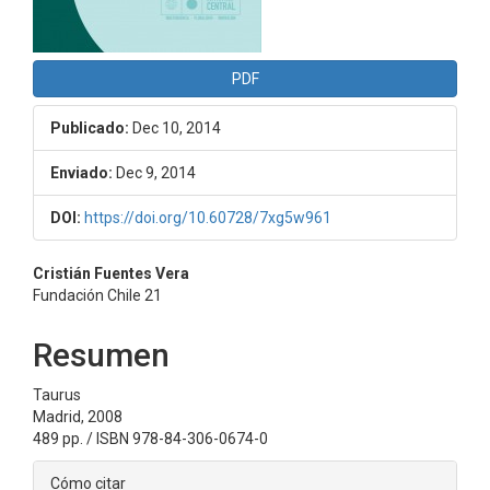
PDF
Publicado:
Dec 10, 2014
Enviado:
Dec 9, 2014
DOI:
https://doi.org/10.60728/7xg5w961
Contenido
Cristián Fuentes Vera
Fundación Chile 21
principal
del
Resumen
artículo
Taurus
Madrid, 2008
489 pp. / ISBN 978-84-306-0674-0
Detalles
Cómo citar