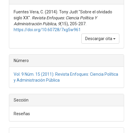
del
Fuentes Vera, C. (2014). Tony Judt "Sobre el olvidado
artículo
siglo XX".
Revista Enfoques: Ciencia Política Y
Administración Pública
,
9
(15), 205-207.
https://doi.org/10.60728/7xg5w961
Descargar cita
Número
Vol. 9 Núm. 15 (2011): Revista Enfoques: Ciencia Política
y Administración Pública
Sección
Reseñas