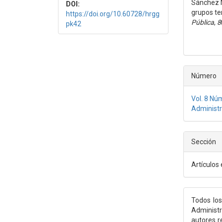
Sánchez M
DOI:
artícu
grupos te
https://doi.org/10.60728/hrgg
Pública
,
8
pk42
Número
Vol. 8 Núm
Administr
Sección
Artículos 
Todos los
Administr
autores r