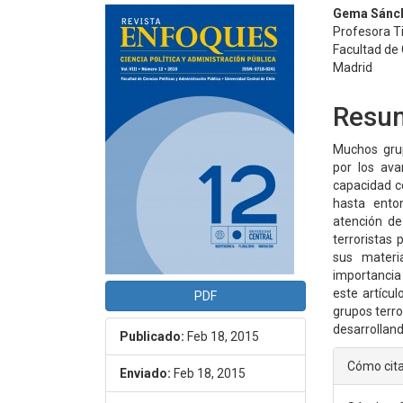
Barra
Conte
Gema Sánc
Profesora Ti
lateral
princi
Facultad de 
Madrid
del
del
artículo
artícu
Resu
Muchos grup
por los ava
capacidad co
hasta ento
atención de
terroristas 
sus materi
importancia 
este artícu
PDF
grupos terro
desarrollan
Publicado:
Feb 18, 2015
Detal
Cómo cit
Enviado:
Feb 18, 2015
del