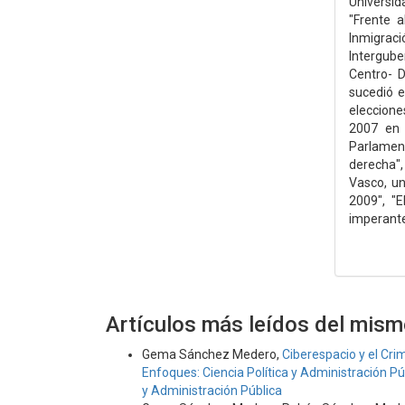
Universid
"Frente a
Inmigr
Intergube
Centro- D
sucedió e
eleccion
2007 en E
Parlamen
derecha"
Vasco, un
2009", "
imperante
Artículos más leídos del mism
Gema Sánchez Medero,
Ciberespacio y el Cri
Enfoques: Ciencia Política y Administración Púb
y Administración Pública