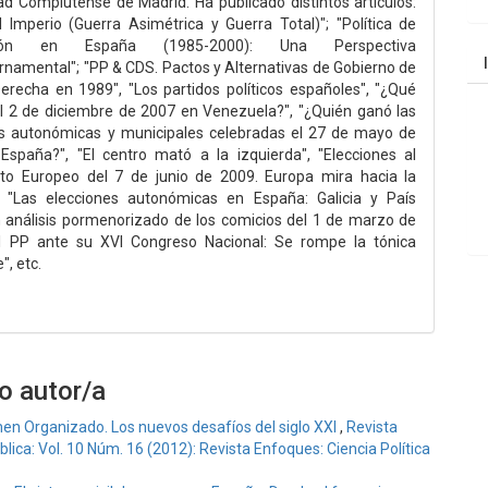
ad Complutense de Madrid. Ha publicado distintos artículos:
l Imperio (Guerra Asimétrica y Guerra Total)"; "Política de
ación en España (1985-2000): Una Perspectiva
rnamental"; "PP & CDS. Pactos y Alternativas de Gobierno de
erecha en 1989", "Los partidos políticos españoles", "¿Qué
l 2 de diciembre de 2007 en Venezuela?", "¿Quién ganó las
es autonómicas y municipales celebradas el 27 de mayo de
spaña?", "El centro mató a la izquierda", "Elecciones al
to Europeo del 7 de junio de 2009. Europa mira hacia la
, "Las elecciones autonómicas en España: Galicia y País
 análisis pormenorizado de los comicios del 1 de marzo de
El PP ante su XVI Congreso Nacional: Se rompe la tónica
", etc.
o autor/a
men Organizado. Los nuevos desafíos del siglo XXI
,
Revista
lica: Vol. 10 Núm. 16 (2012): Revista Enfoques: Ciencia Política