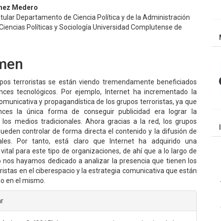
nido
hez Medero
tular Departamento de Ciencia Política y de la Administración
pal
Ciencias Políticas y Sociología Universidad Complutense de
lo
men
os terroristas se están viendo tremendamente beneficiados
nces tecnológicos. Por ejemplo, Internet ha incrementado la
municativa y propagandística de los grupos terroristas, ya que
nces la única forma de conseguir publicidad era lograr la
 los medios tradicionales. Ahora gracias a la red, los grupos
pueden controlar de forma directa el contenido y la difusión de
ales. Por tanto, está claro que Internet ha adquirido una
vital para este tipo de organizaciones, de ahí que a lo largo de
lo nos hayamos dedicado a analizar la presencia que tienen los
ristas en el ciberespacio y la estrategia comunicativa que están
do en el mismo.
les
ar