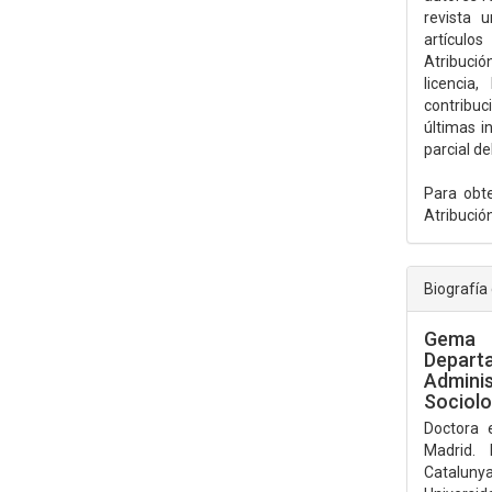
revista u
artículo
Atribució
licencia
contribuc
últimas i
parcial de
Para obt
Atribución
Biografía
Gema
Depar
Admini
Sociolo
Doctora 
Madrid. 
Catalunya