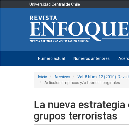
Navegación
Universidad Central de Chile
principal
Contenido
principal
Barra
lateral
Numero actual
Numeros anteriores
Acer
Inicio
Archivos
Vol. 8 Núm. 12 (2010): Revis
Artículos empíricos y/o teóricos originales
La nueva estrategia
grupos terroristas