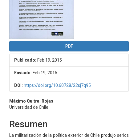
PDF
Publicado:
Feb 19, 2015
Enviado:
Feb 19, 2015
DOI:
https://doi.org/10.60728/22sj7q95
Contenido
Máximo Quitral Rojas
Universidad de Chile
principal
del
Resumen
artículo
La militarización de la política exterior de Chile produjo serios