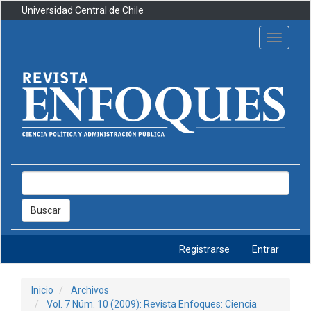
Navegación
Universidad Central de Chile
principal
Contenido
Toggle
principal
navigati
Barra
lateral
Buscar
Registrarse
Entrar
Inicio
Archivos
Vol. 7 Núm. 10 (2009): Revista Enfoques: Ciencia