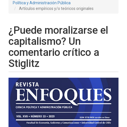
Política y Administración Pública
Artículos empíricos y/o teóricos originales
¿Puede moralizarse el
capitalismo? Un
comentario crítico a
Stiglitz
Barra
lateral
del
artículo