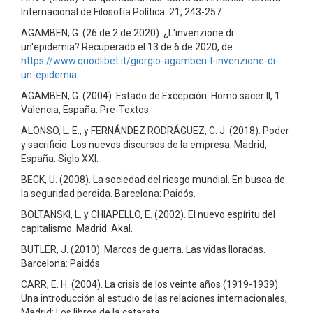
Internacional de Filosofía Política. 21, 243-257.
AGAMBEN, G. (26 de 2 de 2020). ¿L'invenzione di
un'epidemia? Recuperado el 13 de 6 de 2020, de
https://www.quodlibet.it/giorgio-agamben-l-invenzione-di-
un-epidemia
AGAMBEN, G. (2004). Estado de Excepción. Homo sacer II, 1.
Valencia, España: Pre-Textos.
ALONSO, L. E., y FERNÁNDEZ RODRÁGUEZ, C. J. (2018). Poder
y sacrificio. Los nuevos discursos de la empresa. Madrid,
España: Siglo XXI.
BECK, U. (2008). La sociedad del riesgo mundial. En busca de
la seguridad perdida. Barcelona: Paidós.
BOLTANSKI, L. y CHIAPELLO, E. (2002). El nuevo espíritu del
capitalismo. Madrid: Akal.
BUTLER, J. (2010). Marcos de guerra. Las vidas lloradas.
Barcelona: Paidós.
CARR, E. H. (2004). La crisis de los veinte años (1919-1939).
Una introducción al estudio de las relaciones internacionales,
Madrid: Los libros de la catarata.