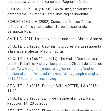
democracia. Volumen I. Barcelona: Página Indómita.
SCHUMPETER, J. A. (2015b). Capitalismo, socialismo y
democracia. Volumen II. Barcelona: Página Indómita.
SCHUMPETER, J. A. (2002). Ciclos económicos. Análisis
teórico, histórico y estadístico dl proceso capitalista.
Zaragoza: PUZ.
SMITH, A. (2011). La riqueza de las naciones. Madrid: Alianza.
STIGLITZ, J. E. (2020). Capitalismo progresista. La respuesta
a la era del malestar. Madrid: Taurus.
STIGLITZ, J. E. (4 de 11 de 2019). The End of Neoliberalism
and the Rebirth of History. Recuperado el 26 de 7 de 2020, de
https://www.project-syndicate.org/commentary/end-of-
neoliberalism-unfettered-markets-fail-by-joseph-e-stiglitz-
2019-11?barrier=accesspaylog
STIGLITZ, J. E. (2015). Prólogo. SCHUMPETER, J. A. (2015a):
11-19.
STIGLITZ, J. E. (2008). ¿El fin del neoliberalismo? El País.
Negocios: 14. (20.08.2008)
STIGLITZ, J. E. (2007). El malestar en la globalización. Madrid: