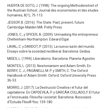
HUERTA DE SOTO, J. (1998). The ongoing Methodenstreit of
the Austrian School. Journal des economistes et des etudes
humaines, 8(1), 75-113.
JESSOP, B. (2016). The State. Past, present, future.
Cambridge-Malden MA: Polity Press.
JONES, C., y SPICER, A. (2009). Unmasking the entrepreneur.
Cheltenham-Northampton: Edward Elgar.
LAVAL, C. y DARDOT, P. (2015). La nueva razón del mundo.
Ensayo sobre la sociedad neoliberal. Barcelona: Gedisa.
MISES, L. (1994). Liberalismo. Barcelona: Planeta-Agostini.
MONTES, L. (2013). Newtonianism and Adam Smith. En
BERRY, C. J., PAGANELLI, M. P. y SMITH, C. The Oxford
Handbook of Adam Smith. Oxford: Oxford University Press.
36-53.
MORRO, J. (2017). La Destrucció Creativa i el futur del
capitalisme. En CAPDEVILA, P. y GARCÁA COLLADO, F. El futur
a l"encreuada. Filosofia i societat. Barcelona: Associació
d"Estudis FilosÁ²fics. 159-180.