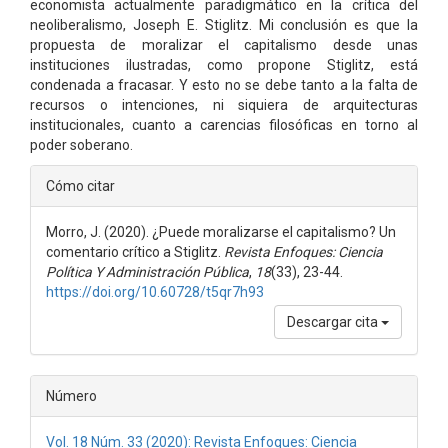
economista actualmente paradigmático en la crítica del
neoliberalismo, Joseph E. Stiglitz. Mi conclusión es que la
propuesta de moralizar el capitalismo desde unas
instituciones ilustradas, como propone Stiglitz, está
condenada a fracasar. Y esto no se debe tanto a la falta de
recursos o intenciones, ni siquiera de arquitecturas
institucionales, cuanto a carencias filosóficas en torno al
poder soberano.
Detalles
Cómo citar
del
Morro, J. (2020). ¿Puede moralizarse el capitalismo? Un
artículo
comentario crítico a Stiglitz.
Revista Enfoques: Ciencia
Política Y Administración Pública
,
18
(33), 23-44.
https://doi.org/10.60728/t5qr7h93
Descargar cita
Número
Vol. 18 Núm. 33 (2020): Revista Enfoques: Ciencia