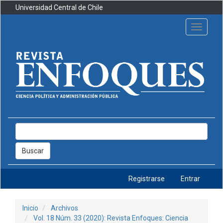
Navegación
Universidad Central de Chile
principal
Contenido
Toggle
principal
navigati
Barra
lateral
Buscar
Registrarse
Entrar
Inicio
Archivos
Vol. 18 Núm. 33 (2020): Revista Enfoques: Ciencia