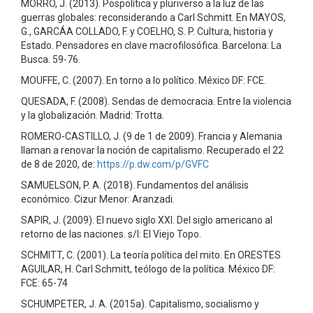
MORRO, J. (2013). Pospolítica y pluriverso a la luz de las
guerras globales: reconsiderando a Carl Schmitt. En MAYOS,
G., GARCÁA COLLADO, F. y COELHO, S. P. Cultura, historia y
Estado. Pensadores en clave macrofilosófica. Barcelona: La
Busca. 59-76.
MOUFFE, C. (2007). En torno a lo político. México DF: FCE.
QUESADA, F. (2008). Sendas de democracia. Entre la violencia
y la globalización. Madrid: Trotta.
ROMERO-CASTILLO, J. (9 de 1 de 2009). Francia y Alemania
llaman a renovar la noción de capitalismo. Recuperado el 22
de 8 de 2020, de:
https://p.dw.com/p/GVFC
SAMUELSON, P. A. (2018). Fundamentos del análisis
económico. Cizur Menor: Aranzadi.
SAPIR, J. (2009). El nuevo siglo XXI. Del siglo americano al
retorno de las naciones. s/l: El Viejo Topo.
SCHMITT, C. (2001). La teoría política del mito. En ORESTES
AGUILAR, H. Carl Schmitt, teólogo de la política. México DF:
FCE: 65-74
SCHUMPETER, J. A. (2015a). Capitalismo, socialismo y