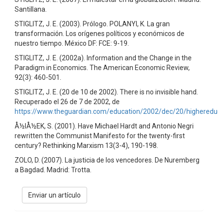
Santillana.
STIGLITZ, J. E. (2003). Prólogo. POLANYI, K. La gran
transformación. Los orígenes políticos y económicos de
nuestro tiempo. México DF: FCE: 9-19.
STIGLITZ, J. E. (2002a). Information and the Change in the
Paradigm in Economics. The American Economic Review,
92(3): 460-501.
STIGLITZ, J. E. (20 de 10 de 2002). There is no invisible hand.
Recuperado el 26 de 7 de 2002, de
https://www.theguardian.com/education/2002/dec/20/higheredu
Å½IÅ½EK, S. (2001). Have Michael Hardt and Antonio Negri
rewritten the Communist Manifesto for the twenty-first
century? Rethinking Marxism 13(3-4), 190-198.
ZOLO, D. (2007). La justicia de los vencedores. De Nuremberg
a Bagdad. Madrid: Trotta.
Enviar
Enviar un artículo
un