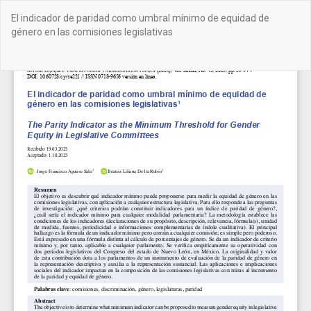
Volver
El indicador de paridad como umbral mínimo de equidad de
a
género en las comisiones legislativas
los
detalles
del
De
De
artículo
PD