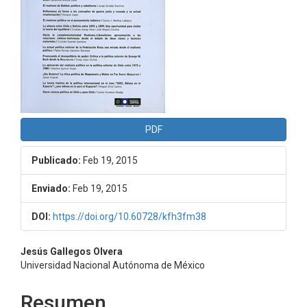
PDF
Publicado:
Feb 19, 2015
Enviado:
Feb 19, 2015
DOI:
https://doi.org/10.60728/kfh3fm38
Contenido
Jesús Gallegos Olvera
Universidad Nacional Autónoma de México
principal
del
Resumen