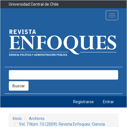
Navegación
Universidad Central de Chile
principal
Contenido
Toggle
principal
navigati
Barra
lateral
Buscar
Registrarse
Entrar
Inicio
Archivos
Vol. 7 Núm. 10 (2009): Revista Enfoques: Ciencia