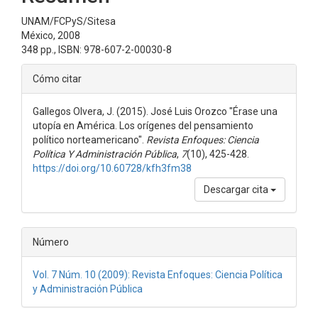
artículo
UNAM/FCPyS/Sitesa
México, 2008
348 pp., ISBN: 978-607-2-00030-8
Detalles
Cómo citar
del
Gallegos Olvera, J. (2015). José Luis Orozco "Érase una
artículo
utopía en América. Los orígenes del pensamiento
político norteamericano".
Revista Enfoques: Ciencia
Política Y Administración Pública
,
7
(10), 425-428.
https://doi.org/10.60728/kfh3fm38
Descargar cita
Número
Vol. 7 Núm. 10 (2009): Revista Enfoques: Ciencia Política
y Administración Pública