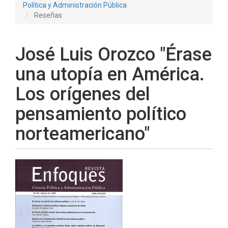
Política y Administración Pública
Reseñas
José Luis Orozco "Érase
una utopía en América.
Los orígenes del
pensamiento político
norteamericano"
Barra
lateral
del
artículo