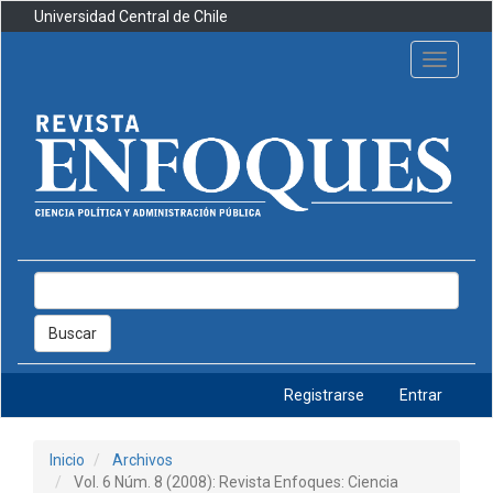
Navegación
Universidad Central de Chile
principal
Contenido
Toggle
principal
navigati
Barra
lateral
Buscar
Registrarse
Entrar
Inicio
Archivos
Vol. 6 Núm. 8 (2008): Revista Enfoques: Ciencia