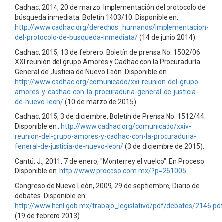
Cadhac, 2014, 20 de marzo. Implementación del protocolo de
búsqueda inmediata. Boletín 1403/10. Disponible en:
http://www.cadhac.org/derechos_humanos/implementacion-
del-protocolo-de-busqueda-inmediata/
(14 de junio 2014).
Cadhac, 2015, 13 de febrero. Boletín de prensa No. 1502/06
XXI reunión del grupo Amores y Cadhac con la Procuraduría
General de Justicia de Nuevo León. Disponible en:
http://www.cadhac.org/comunicado/xxi-reunion-del-grupo-
amores-y-cadhac-con-la-procuraduria-general-de-justicia-
de-nuevo-leon/
(10 de marzo de 2015).
Cadhac, 2015, 3 de diciembre, Boletín de Prensa No. 1512/44.
Disponible en..
http://www.cadhac.org/comunicado/xxiv-
reunion-del-grupo-amores-y-cadhac-con-la-procuraduria-
feneral-de-justicia-de-nuevo-leon/
(3 de diciembre de 2015).
Cantú, J., 2011, 7 de enero, "Monterrey el vuelco". En Proceso.
Disponible en:
http://www.proceso.com.mx/?p=261005
Congreso de Nuevo León, 2009, 29 de septiembre, Diario de
debates. Disponible en:
http://www.hcnl.gob.mx/trabajo_legislativo/pdf/debates/2146.pd
(19 de febrero 2013).