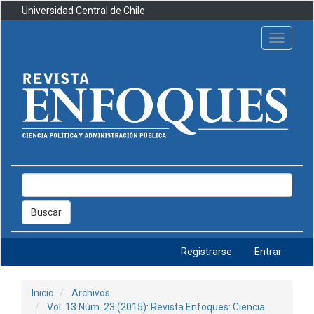
Navegación
Universidad Central de Chile
principal
Contenido
Toggle
principal
navigati
Barra
lateral
Buscar
Registrarse
Entrar
Inicio
Archivos
Vol. 13 Núm. 23 (2015): Revista Enfoques: Ciencia