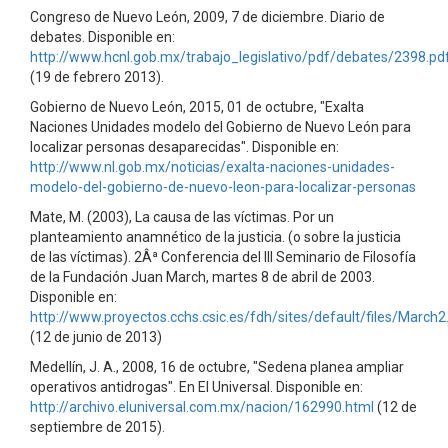
Congreso de Nuevo León, 2009, 7 de diciembre. Diario de
debates. Disponible en:
http://www.hcnl.gob.mx/trabajo_legislativo/pdf/debates/2398.pd
(19 de febrero 2013).
Gobierno de Nuevo León, 2015, 01 de octubre, "Exalta
Naciones Unidades modelo del Gobierno de Nuevo León para
localizar personas desaparecidas". Disponible en:
http://www.nl.gob.mx/noticias/exalta-naciones-unidades-
modelo-del-gobierno-de-nuevo-leon-para-localizar-personas
Mate, M. (2003), La causa de las víctimas. Por un
planteamiento anamnético de la justicia. (o sobre la justicia
de las víctimas). 2Âª Conferencia del III Seminario de Filosofía
de la Fundación Juan March, martes 8 de abril de 2003.
Disponible en:
http://www.proyectos.cchs.csic.es/fdh/sites/default/files/March2
(12 de junio de 2013)
Medellín, J. A., 2008, 16 de octubre, "Sedena planea ampliar
operativos antidrogas". En El Universal. Disponible en:
http://archivo.eluniversal.com.mx/nacion/162990.html
(12 de
septiembre de 2015).