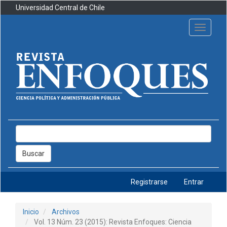
Navegación
Universidad Central de Chile
principal
Contenido
Toggle
principal
navigati
Barra
lateral
Buscar
Registrarse
Entrar
Inicio
Archivos
Vol. 13 Núm. 23 (2015): Revista Enfoques: Ciencia