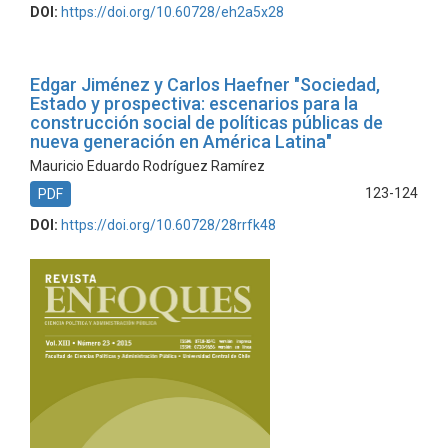
DOI:
https://doi.org/10.60728/eh2a5x28
Edgar Jiménez y Carlos Haefner "Sociedad,
Estado y prospectiva: escenarios para la
construcción social de políticas públicas de
nueva generación en América Latina"
Mauricio Eduardo Rodríguez Ramírez
123-124
PDF
DOI:
https://doi.org/10.60728/28rrfk48