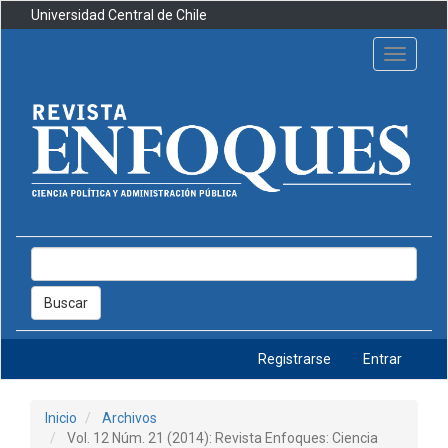
Navegación
Universidad Central de Chile
principal
Contenido
Toggle
principal
navigati
Barra
lateral
Buscar
Registrarse
Entrar
Inicio
Archivos
Vol. 12 Núm. 21 (2014): Revista Enfoques: Ciencia