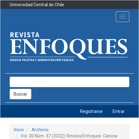
Navegación
Universidad Central de Chile
principal
Contenido
Toggle
principal
navigati
Barra
lateral
Buscar
Registrarse
Entrar
Inicio
Archivos
Vol. 20 Núm. 37 (2022): Revista Enfoques: Ciencia