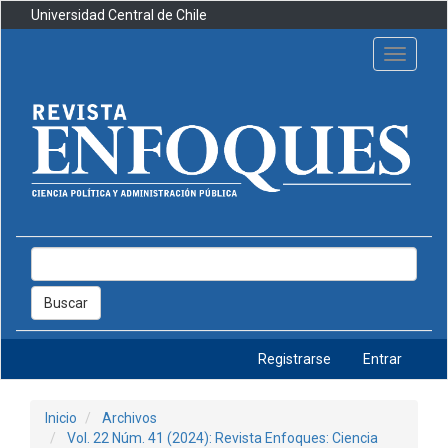
Navegación
Universidad Central de Chile
principal
Contenido
Toggle
principal
navigati
Barra
lateral
Buscar
Registrarse
Entrar
Inicio
Archivos
Vol. 22 Núm. 41 (2024): Revista Enfoques: Ciencia