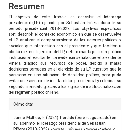
Resumen
artículo
El objetivo de este trabajo es describir el liderazgo
presidencial (LP) ejercido por Sebastián Piñera durante su
periodo presidencial 2018-2022. Los objetivos específicos
son: describir el contexto económico en que se desenvuelve
el LP, analizar el comportamiento de los actores políticos y
sociales que interactúan con el presidente y que facilitan u
obstaculizan el ejercicio del LP, determinar la posición político
institucional resultante. La evidencia señala que el presidente
Piñera dilapidó sus recursos de poder, debido a malas
decisiones tomadas en el ejercicio de su LP, cuestión que lo
posicionó en una situación de debilidad política, pero pudo
evitar un escenario de inestabilidad presidencial y culminar su
segundo mandato gracias a los signos de institucionalización
del régimen político chileno.
Detalles
Cómo citar
del
Jaime-Malhue, R. (2024). Perdido (pero resguardado) en
artículo
su laberinto: el liderazgo presidencial de Sebastián
Piñera (2018-2022).
Revista Enfoques: Ciencia Política Y