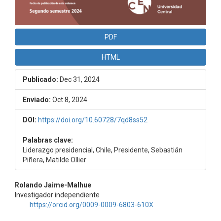
PDF
HTML
Publicado:
Dec 31, 2024
Enviado:
Oct 8, 2024
DOI:
https://doi.org/10.60728/7qd8ss52
Palabras clave:
Liderazgo presidencial, Chile, Presidente, Sebastián
Piñera, Matilde Ollier
Contenido
Rolando Jaime-Malhue
Investigador independiente
principal
https://orcid.org/0009-0009-6803-610X
del